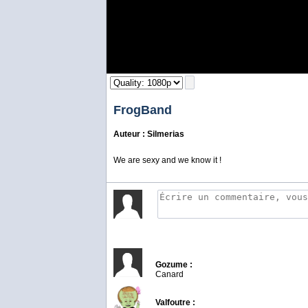
FrogBand
Auteur : Silmerias
We are sexy and we know it !
Gozume :
Canard
Valfoutre :