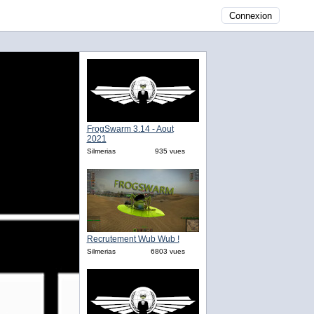
Connexion
FrogSwarm 3.14 - Aout
2021
Silmerias
935 vues
Recrutement Wub Wub !
Silmerias
6803 vues