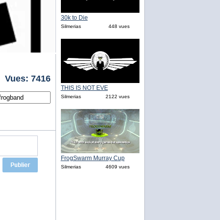
30k to Die
Silmerias
448 vues
Vues: 7416
THIS IS NOT EVE
Silmerias
2122 vues
FrogSwarm Murray Cup
Silmerias
4609 vues